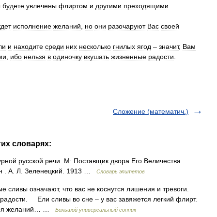
ы
будете
увлечены
флиртом
и
другими
преходящими
дет
исполнение
желаний
,
но
они
разочаруют
Вас
своей
ли
и
находите
среди
них
несколько
гнилых
ягод
–
значит
,
Вам
ми
,
ибо
нельзя
в
одиночку
вкушать
жизненные
радости
.
Сложение (математич.)
гих словарях:
рной русской речи. М: Поставщик двора Его Величества
н . А. Л. Зеленецкий. 1913 …
Словарь эпитетов
сливы означают, что вас не коснутся лишения и тревоги.
адости. Ели сливы во сне – у вас завяжется легкий флирт.
ния желаний… …
Большой универсальный сонник