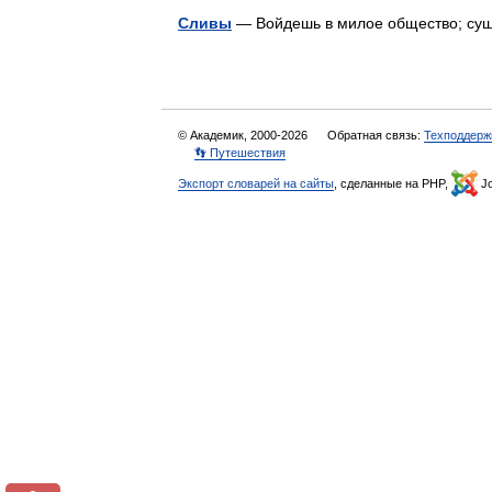
Сливы
— Войдешь в милое общество; су
© Академик, 2000-2026
Обратная связь:
Техподдерж
👣 Путешествия
Экспорт словарей на сайты
, сделанные на PHP,
Jo