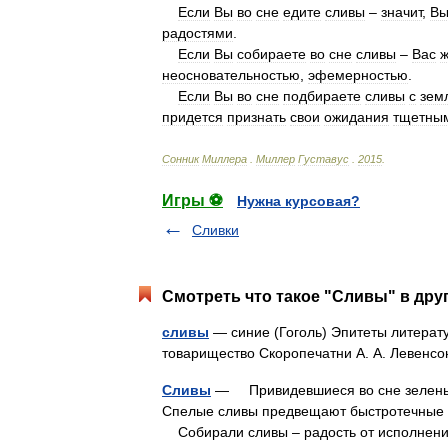
Если
Вы
во
сне
едите
сливы
–
значит
,
В
радостями
.
Если
Вы
собираете
во
сне
сливы
–
Вас
ж
неосновательностью
,
эфемерностью
.
Если
Вы
во
сне
подбираете
сливы
с
зем
придется
признать
свои
ожидания
тщетны
Сонник
Миллера
.
Миллер
Густавус
.
2015
.
Игры ⚽
Нужна курсовая?
Сливки
Смотреть что такое "Сливы" в дру
сливы
— синие (Гоголь) Эпитеты литерату
товарищество Скоропечатни А. А. Левенсо
Сливы
— Привидевшиеся во сне зеленые 
Спелые сливы предвещают быстротечные р
Собирали сливы – радость от исполне