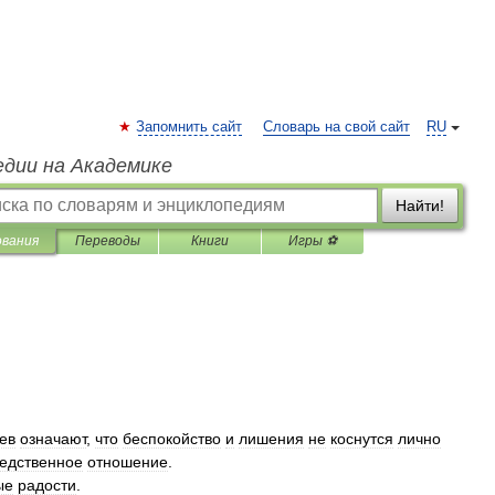
Запомнить сайт
Словарь на свой сайт
RU
едии на Академике
Найти!
ования
Переводы
Книги
Игры ⚽
ев
означают
,
что
беспокойство
и
лишения
не
коснутся
лично
едственное
отношение
.
ые
радости
.