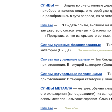
СЛИВЫ
— Видеть во сне сливовые деревь
приобрести наконец вещь, о которой уже 
не разобравшись в сути вопроса, из за 
Сливы
— ♥ Видеть сливы, висящие на вет
замужество с состоятельным и близким по 
↑ Представьте, что вы срываете сочные
Сливы сушеные фаршированные
— Тип 
категории (Пицца) …
Энциклопедия кулинарны
Сливы натуральные целые
— Тип блюда:
приготовления: В текущей категории (Овощи и 
Сливы натуральные половинками
— Тип
приготовления: В текущей категории (Овощи и ф
СЛИВЫ МЕТАЛЛА
— металл, обычно слив
его охлаждения (конец разливки), из за не
сливы металла называют скрапом. Сливы
Сливы
— …
Википедия