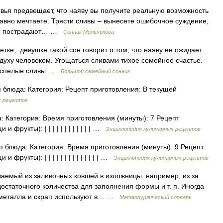
я предвещает, что наяву вы получите реальную возможность
давно мечтаете. Трясти сливы – вынесете ошибочное суждение,
чего пострадают… …
Сонник Мельникова
ке, девушке такой сон говорит о том, что наяву ее ожидает
духу человеком. Угощаться сливами тихое семейное счастье.
, спелые сливы …
Большой семейный сонник
блюда: Категория: Рецепт приготовления: В текущей
х рецептов
 Категория: Время приготовления (минуты): 7 Рецепт
фрукты): | | | | | | | | | | | | …
Энциклопедия кулинарных рецептов
 блюда: Категория: Время приготовления (минуты): 9 Рецепт
рукты): | | | | | | | | | | | | | | …
Энциклопедия кулинарных рецептов
аемый из заливочных ковшей в изложницы, например, из за
достаточного количества для заполнения формы и т. п. Иногда
 металла и скрап используют в… …
Металлургический словарь