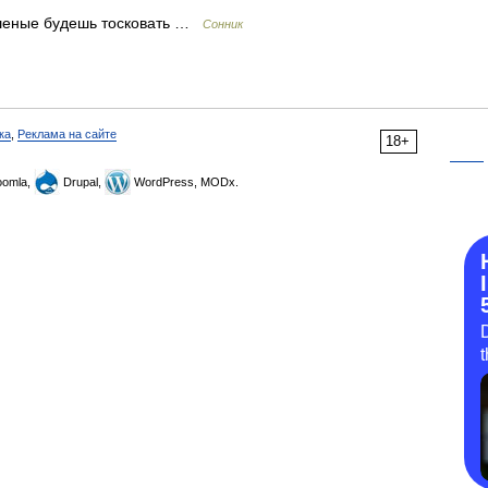
шеные будешь тосковать …
Сонник
ка
,
Реклама на сайте
18+
omla,
Drupal,
WordPress, MODx.