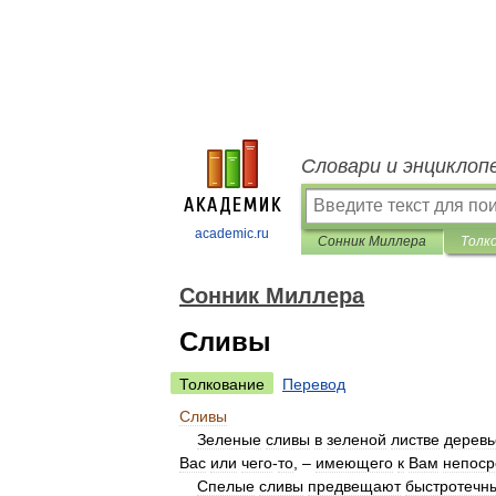
Словари и энциклоп
academic.ru
Сонник Миллера
Толк
Сонник Миллера
Сливы
Толкование
Перевод
Сливы
Зеленые
сливы
в
зеленой
листве
деревь
Вас
или
чего
-
то
, –
имеющего
к
Вам
непоср
Спелые
сливы
предвещают
быстротечн